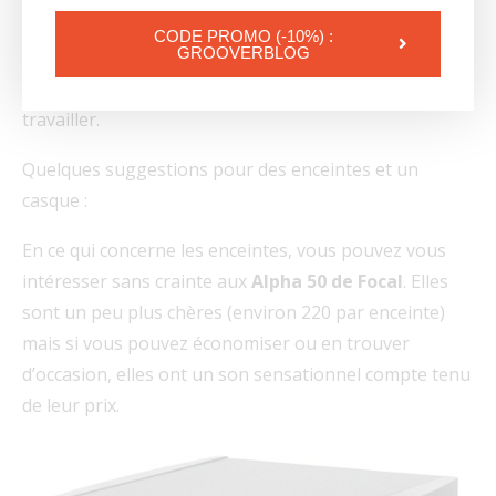
faire des recherches sur ces différences afin de forger
CODE PROMO (-10%) :
GROOVERBLOG
votre propre opinion ; une opinion qui reflète vos
préférences personnelles et votre façon unique de
travailler.
Quelques suggestions pour des enceintes et un
casque :
En ce qui concerne les enceintes, vous pouvez vous
intéresser sans crainte aux
Alpha 50 de Focal
. Elles
sont un peu plus chères (environ 220 par enceinte)
mais si vous pouvez économiser ou en trouver
d’occasion, elles ont un son sensationnel compte tenu
de leur prix.