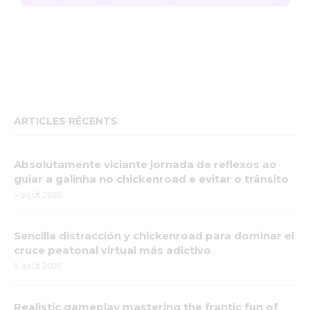
ARTICLES RÉCENTS
Absolutamente viciante jornada de reflexos ao
guiar a galinha no chickenroad e evitar o trânsito
5 août 2026
Sencilla distracción y chickenroad para dominar el
cruce peatonal virtual más adictivo
5 août 2026
Realistic gameplay mastering the frantic fun of