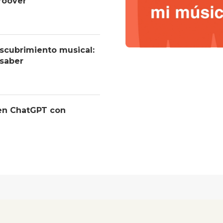
roover
descubrimiento musical:
 saber
 en ChatGPT con