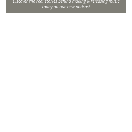
Discover the real stories behind making & releasing music
today on our new podcast