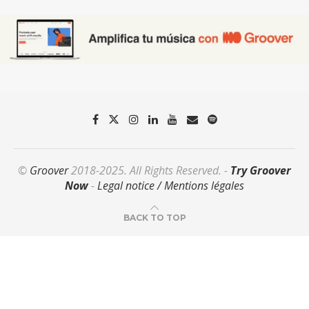
©
Groover
2018-2025. All Rights Reserved. -
Try Groover
Now
-
Legal notice / Mentions légales
BACK TO TOP