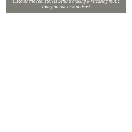
Discover the real stories behind making & releasing music
today on our new podcast