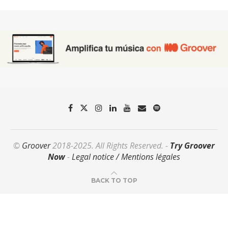
©
Groover
2018-2025. All Rights Reserved. -
Try Groover
Now
-
Legal notice / Mentions légales
BACK TO TOP