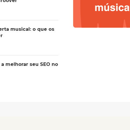
roover
erta musical: o que os
er
 a melhorar seu SEO no