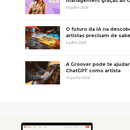
management graças ao G
30 julho 2026
O futuro da IA na descob
artistas precisam de sab
6 julho 2026
A Groover pode te ajudar
ChatGPT como artista
15 junho 2026