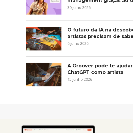
management graças ao G
30 julho 2026
O futuro da IA na descob
artistas precisam de sab
6 julho 2026
A Groover pode te ajudar
ChatGPT como artista
15 junho 2026