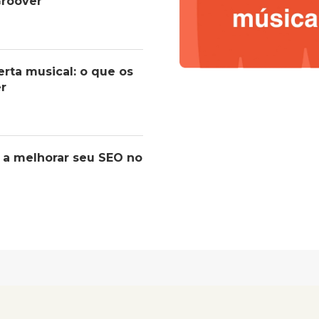
roover
erta musical: o que os
er
 a melhorar seu SEO no