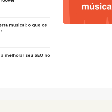
roover
erta musical: o que os
er
 a melhorar seu SEO no