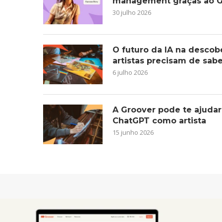
management graças ao G
30 julho 2026
O futuro da IA na descob
artistas precisam de sab
6 julho 2026
A Groover pode te ajudar
ChatGPT como artista
15 junho 2026