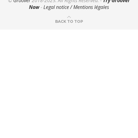
©
Groover
2018-2025. All Rights Reserved. -
Try Groover
Now
-
Legal notice / Mentions légales
BACK TO TOP