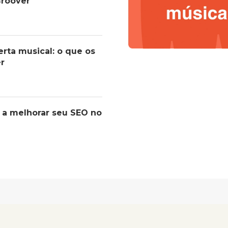
roover
erta musical: o que os
er
 a melhorar seu SEO no