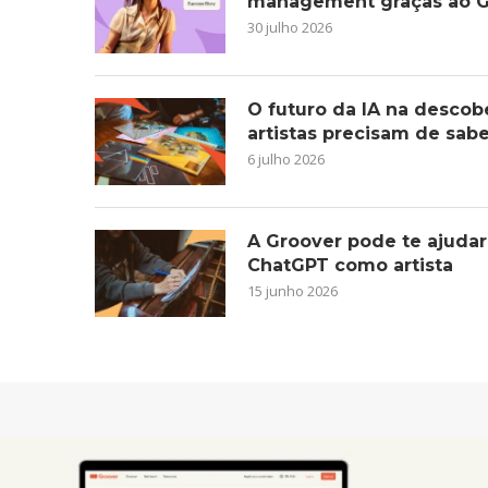
management graças ao G
30 julho 2026
O futuro da IA na descob
artistas precisam de sab
6 julho 2026
A Groover pode te ajudar
ChatGPT como artista
15 junho 2026