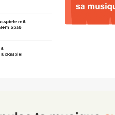
ksspiele mit
alem Spaß
it
lücksspiel