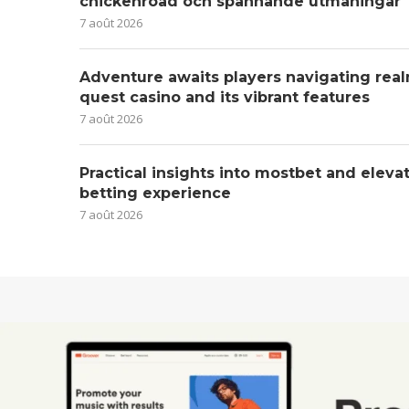
chickenroad och spännande utmaningar
7 août 2026
Adventure awaits players navigating real
quest casino and its vibrant features
7 août 2026
Practical insights into mostbet and eleva
betting experience
7 août 2026