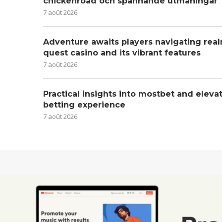
chickenroad och spännande utmaningar
7 août 2026
Adventure awaits players navigating real
quest casino and its vibrant features
7 août 2026
Practical insights into mostbet and eleva
betting experience
7 août 2026