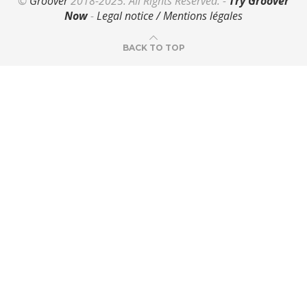
©
Groover
2018-2025. All Rights Reserved. -
Try Groover
Now
-
Legal notice / Mentions légales
BACK TO TOP