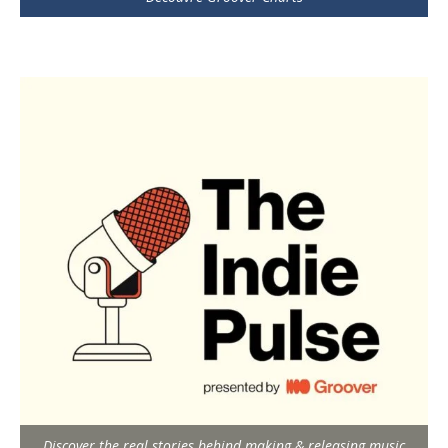
Discover the real stories behind making & releasing music