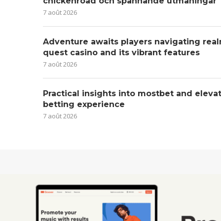
chickenroad och spännande utmaningar
7 août 2026
Adventure awaits players navigating real
quest casino and its vibrant features
7 août 2026
Practical insights into mostbet and eleva
betting experience
7 août 2026