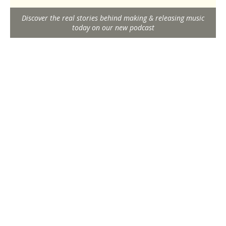
Discover the real stories behind making & releasing music
today on our new podcast