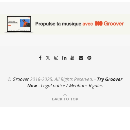
©
Groover
2018-2025. All Rights Reserved. -
Try Groover
Now
-
Legal notice / Mentions légales
BACK TO TOP