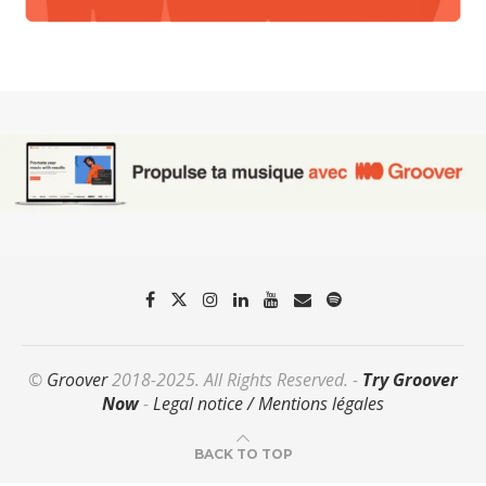
©
Groover
2018-2025. All Rights Reserved. -
Try Groover
Now
-
Legal notice / Mentions légales
BACK TO TOP