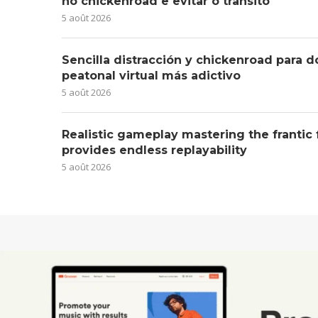
no chickenroad e evitar o trânsito
5 août 2026
Sencilla distracción y chickenroad para d
peatonal virtual más adictivo
5 août 2026
Realistic gameplay mastering the frantic
provides endless replayability
5 août 2026