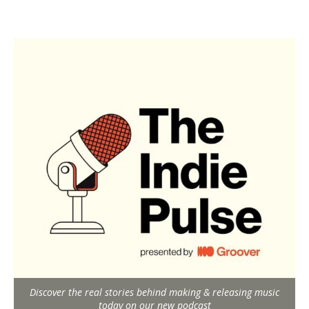
Discover the real stories behind making & releasing music
today on our new podcast