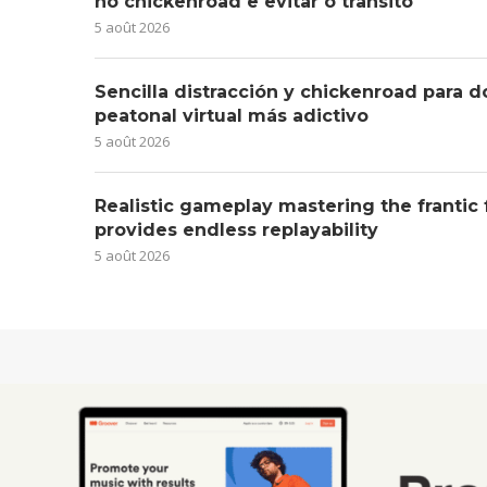
no chickenroad e evitar o trânsito
5 août 2026
Sencilla distracción y chickenroad para d
peatonal virtual más adictivo
5 août 2026
Realistic gameplay mastering the frantic
provides endless replayability
5 août 2026