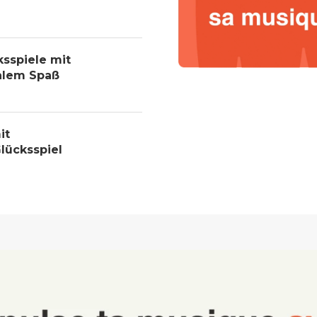
ksspiele mit
alem Spaß
it
lücksspiel