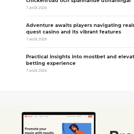
chickenroad och spännande utmaningar
7 août 2026
Adventure awaits players navigating real
quest casino and its vibrant features
7 août 2026
Practical insights into mostbet and eleva
betting experience
7 août 2026