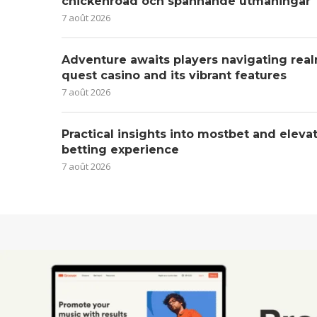
chickenroad och spännande utmaningar
7 août 2026
Adventure awaits players navigating real
quest casino and its vibrant features
7 août 2026
Practical insights into mostbet and eleva
betting experience
7 août 2026