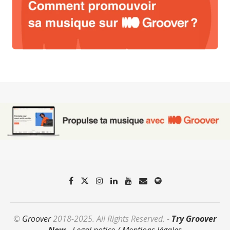
©
Groover
2018-2025. All Rights Reserved. -
Try Groover
Now
-
Legal notice / Mentions légales