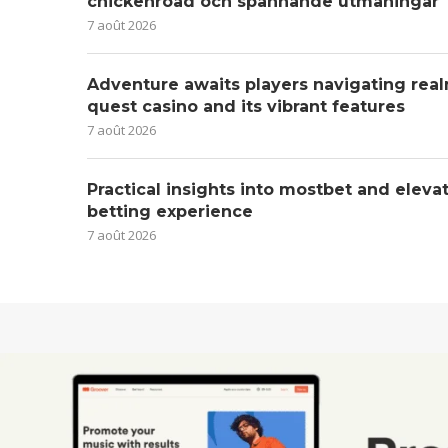
chickenroad och spännande utmaningar
7 août 2026
Adventure awaits players navigating real
quest casino and its vibrant features
7 août 2026
Practical insights into mostbet and eleva
betting experience
7 août 2026