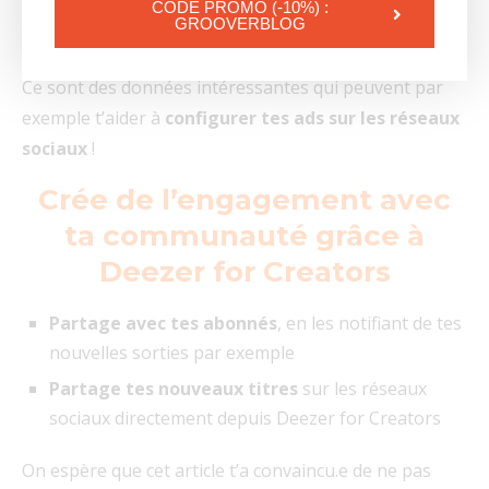
La
plateforme d’écoute
(application Deezer ou
CODE PROMO (-10%) :
GROOVERBLOG
ordinateur et le système d’exploitation)
Ce sont des données intéressantes qui peuvent par
exemple t’aider à
configurer tes ads sur les réseaux
sociaux
!
Crée de l’engagement avec
ta communauté grâce à
Deezer for Creators
Partage avec tes abonnés
, en les notifiant de tes
nouvelles sorties par exemple
Partage tes nouveaux titres
sur les réseaux
sociaux directement depuis Deezer for Creators
On espère que cet article t’a convaincu.e de ne pas