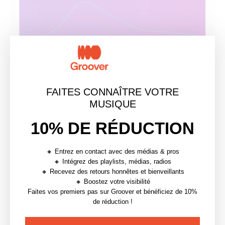
FAITES CONNAÎTRE VOTRE
Tu peux aller encore plus loin et sélectionner une
MUSIQUE
période et un pays pour voir les écoutes en fonction
de ces paramètres.
10% DE RÉDUCTION
Dans l’onglet
Audience
tu trouveras d’autres
🔸 Entrez en contact avec des médias & pros
statistiques comme :
🔸 Intégrez des playlists, médias, radios
🔸 Recevez des retours honnêtes et bienveillants
Les
écoutes différenciées par sexe
(auditrices vs
🔸 Boostez votre visibilité
Faites vos premiers pas sur Groover et bénéficiez de 10%
auditeurs)
de réduction !
Les
pays principaux de ton audience