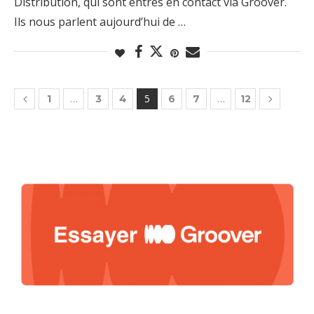
Distribution, qui sont entrés en contact via Groover.
Ils nous parlent aujourd’hui de …
…
5
…
1
3
4
6
7
12