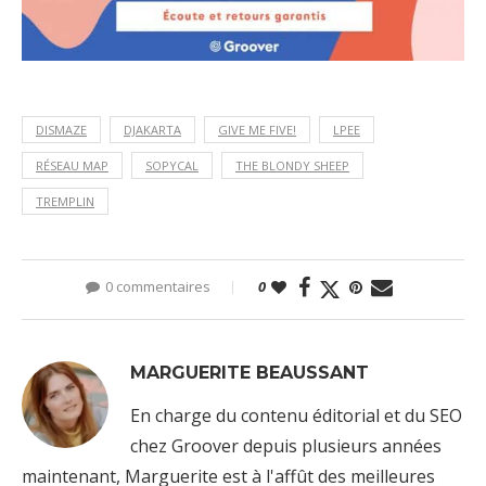
DISMAZE
DJAKARTA
GIVE ME FIVE!
LPEE
RÉSEAU MAP
SOPYCAL
THE BLONDY SHEEP
TREMPLIN
0 commentaires
0
MARGUERITE BEAUSSANT
En charge du contenu éditorial et du SEO
chez Groover depuis plusieurs années
maintenant, Marguerite est à l'affût des meilleures