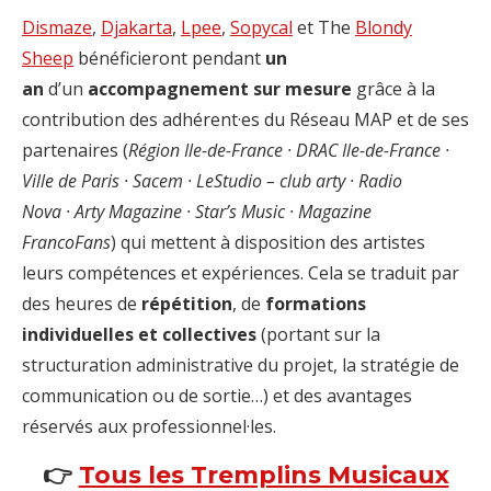
Dismaze
,
Djakarta
,
Lpee
,
Sopycal
et The
Blondy
Sheep
bénéficieront pendant
un
an
d’un
accompagnement sur mesure
grâce à la
contribution des adhérent·es du Réseau MAP et de ses
partenaires (
Région Ile-de-France · DRAC Ile-de-France ·
Ville de Paris · Sacem · LeStudio – club arty · Radio
Nova · Arty Magazine · Star’s Music · Magazine
FrancoFans
) qui mettent à disposition des artistes
leurs compétences et expériences. Cela se traduit par
des heures de
répétition
, de
formations
individuelles et collectives
(portant sur la
structuration administrative du projet, la stratégie de
communication ou de sortie…) et des avantages
réservés aux professionnel·les.
👉
Tous les Tremplins Musicaux