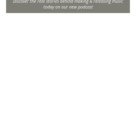
Discover the real stories behind making & releasing music
today on our new podcast