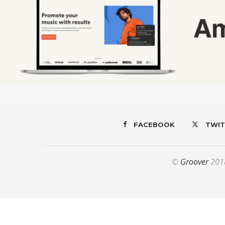
FACEBOOK
TWIT
©
Groover
2018