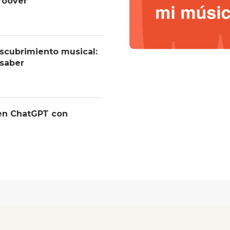
roover
descubrimiento musical:
 saber
 en ChatGPT con