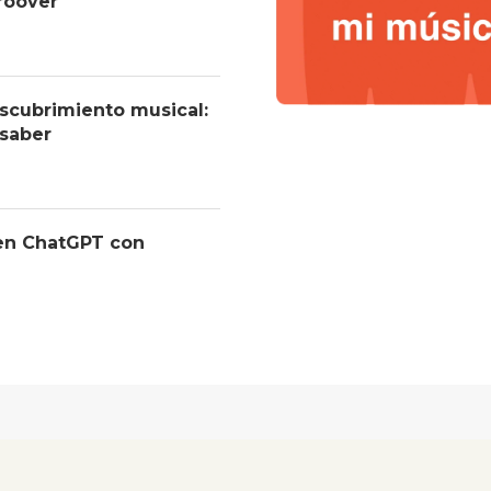
roover
descubrimiento musical:
 saber
 en ChatGPT con