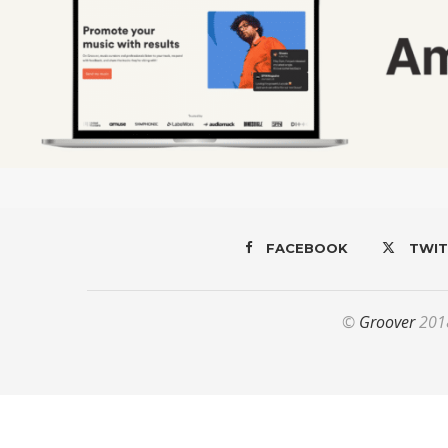
FACEBOOK
TWIT
©
Groover
2018