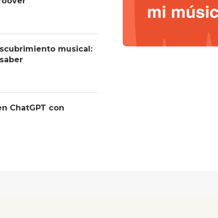
roover
descubrimiento musical:
 saber
 en ChatGPT con