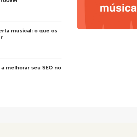
roover
erta musical: o que os
er
 a melhorar seu SEO no