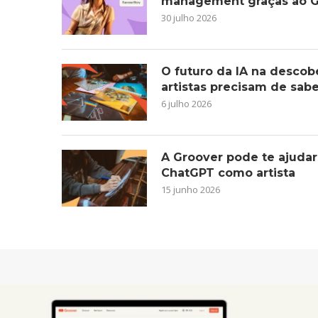
management graças ao G
30 julho 2026
O futuro da IA na descob
artistas precisam de sab
6 julho 2026
A Groover pode te ajudar
ChatGPT como artista
15 junho 2026