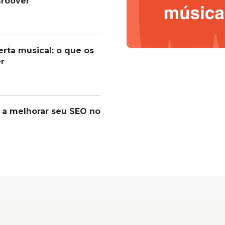
roover
erta musical: o que os
er
 a melhorar seu SEO no