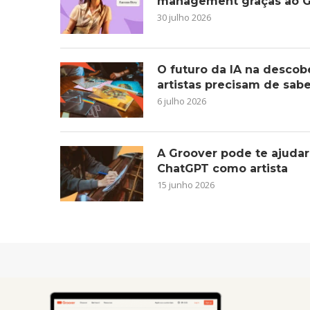
management graças ao G
30 julho 2026
O futuro da IA na descob
artistas precisam de sab
6 julho 2026
A Groover pode te ajudar
ChatGPT como artista
15 junho 2026