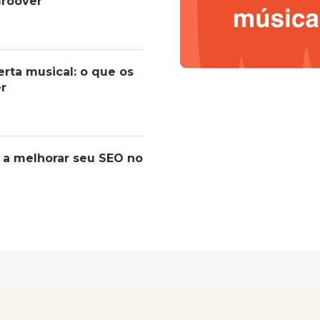
roover
erta musical: o que os
er
 a melhorar seu SEO no