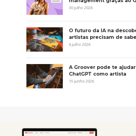
management graças ao G
30 julho 2026
O futuro da IA na descob
artistas precisam de sab
6 julho 2026
A Groover pode te ajudar
ChatGPT como artista
15 junho 2026