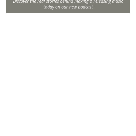
Discover the real stories behind making & releasing music
today on our new podcast