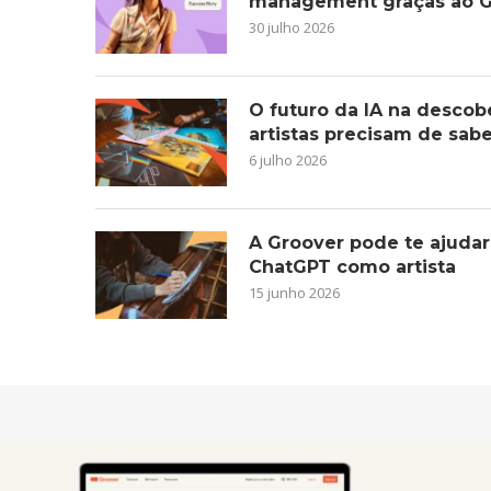
management graças ao G
30 julho 2026
O futuro da IA na descob
artistas precisam de sab
6 julho 2026
A Groover pode te ajudar
ChatGPT como artista
15 junho 2026