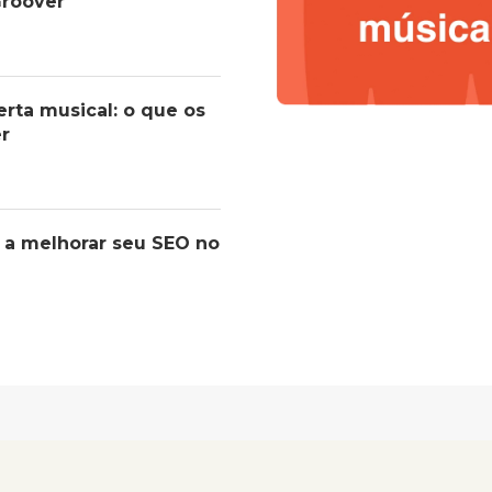
roover
erta musical: o que os
er
 a melhorar seu SEO no