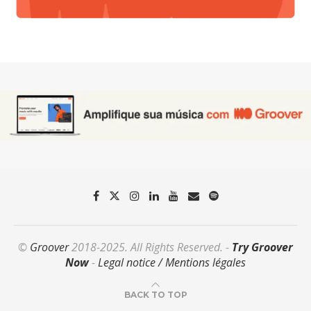
©
Groover
2018-2025. All Rights Reserved. -
Try Groover
Now
-
Legal notice / Mentions légales
BACK TO TOP