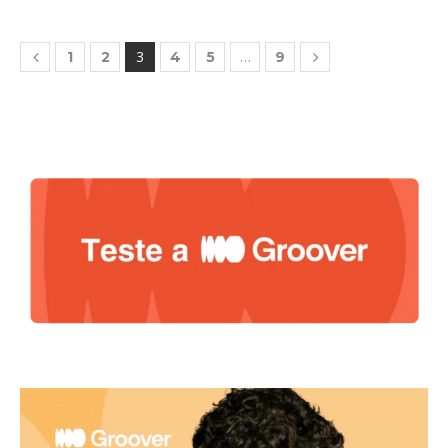
3
…
1
2
4
5
9