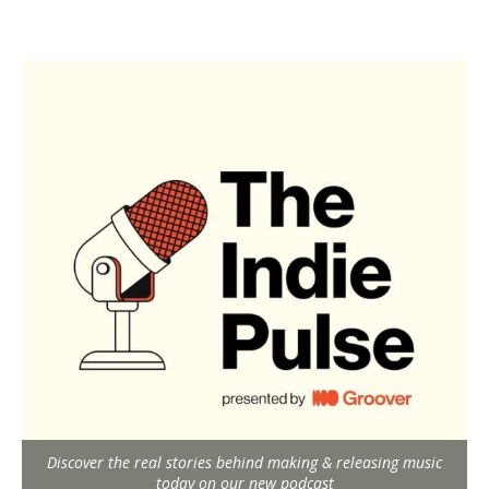
Discover the real stories behind making & releasing music
today on our new podcast