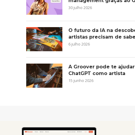
management graças ao G
30 julho 2026
O futuro da IA na descob
artistas precisam de sab
6 julho 2026
A Groover pode te ajudar
ChatGPT como artista
15 junho 2026