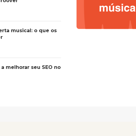
roover
erta musical: o que os
er
 a melhorar seu SEO no