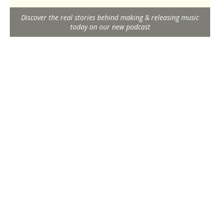
Discover the real stories behind making & releasing music
today on our new podcast