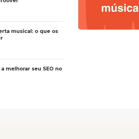
roover
erta musical: o que os
er
 a melhorar seu SEO no