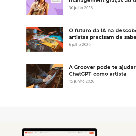
management graças ao G
30 julho 2026
O futuro da IA na descob
artistas precisam de sab
6 julho 2026
A Groover pode te ajudar
ChatGPT como artista
15 junho 2026