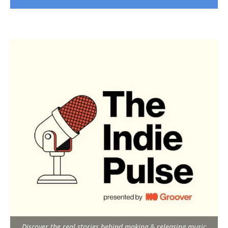
Discover the real stories behind making & releasing music