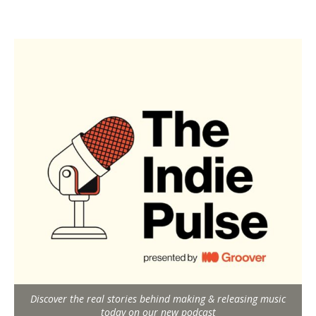
Discover the real stories behind making & releasing music
today on our new podcast