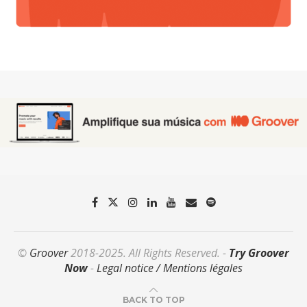
©
Groover
2018-2025. All Rights Reserved. -
Try Groover
Now
-
Legal notice / Mentions légales
BACK TO TOP