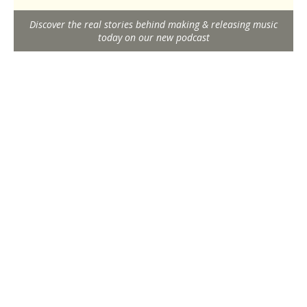
Discover the real stories behind making & releasing music
today on our new podcast