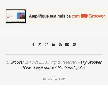
©
Groover
2018-2025. All Rights Reserved. -
Try Groover
Now
-
Legal notice / Mentions légales
BACK TO TOP